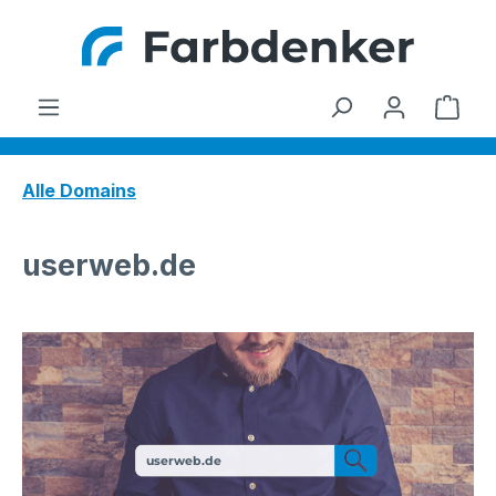
Zum Hauptinhalt springen
Ware
Alle Domains
userweb.de
userweb.de