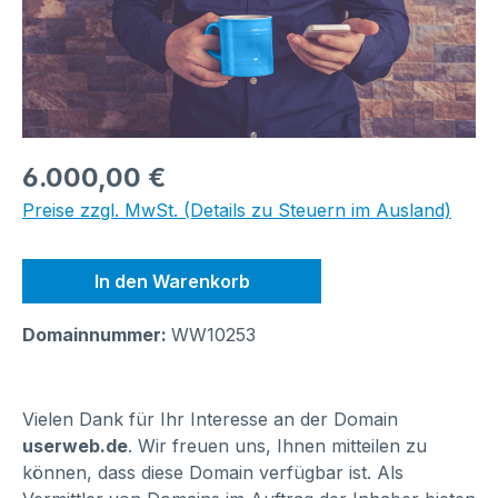
Regulärer Preis:
6.000,00 €
Preise zzgl. MwSt. (Details zu Steuern im Ausland)
In den Warenkorb
Domainnummer:
WW10253
Vielen Dank für Ihr Interesse an der Domain
userweb.de
. Wir freuen uns, Ihnen mitteilen zu
können, dass diese Domain verfügbar ist. Als