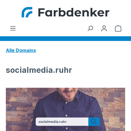
Zum Hauptinhalt springen
Ware
Alle Domains
socialmedia.ruhr
socialmedia.ruhr