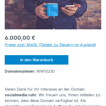
Regulärer Preis:
6.000,00 €
Preise zzgl. MwSt. (Details zu Steuern im Ausland)
In den Warenkorb
Domainnummer:
WW10230
Vielen Dank für Ihr Interesse an der Domain
socialmedia.ruhr
. Wir freuen uns, Ihnen mitteilen zu
können, dass diese Domain verfügbar ist. Als