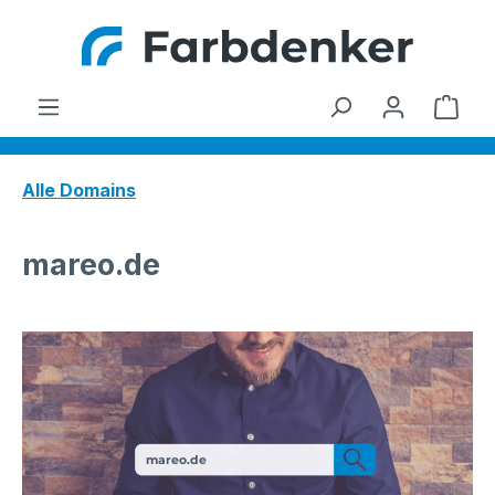
Zum Hauptinhalt springen
Ware
Alle Domains
mareo.de
mareo.de