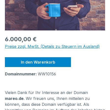
Regulärer Preis:
6.000,00 €
Preise zzgl. MwSt. (Details zu Steuern im Ausland)
In den Warenkorb
Domainnummer:
WW10156
Vielen Dank für Ihr Interesse an der Domain
mareo.de
. Wir freuen uns, Ihnen mitteilen zu
können, dass diese Domain verfügbar ist. Als