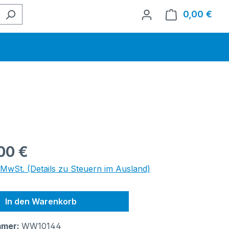
0,00 €
Ware
eis:
00 €
. MwSt. (Details zu Steuern im Ausland)
In den Warenkorb
mmer:
WW10144