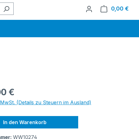
0,00 €
Ware
eis:
00 €
. MwSt. (Details zu Steuern im Ausland)
In den Warenkorb
mmer:
WW10274