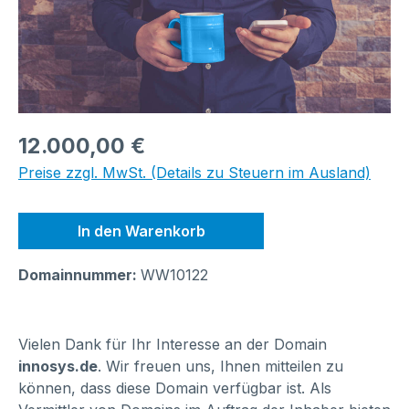
Regulärer Preis:
12.000,00 €
Preise zzgl. MwSt. (Details zu Steuern im Ausland)
In den Warenkorb
Domainnummer:
WW10122
Vielen Dank für Ihr Interesse an der Domain
innosys.de
. Wir freuen uns, Ihnen mitteilen zu
können, dass diese Domain verfügbar ist. Als