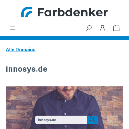
Zum Hauptinhalt springen
Ware
Alle Domains
innosys.de
innosys.de