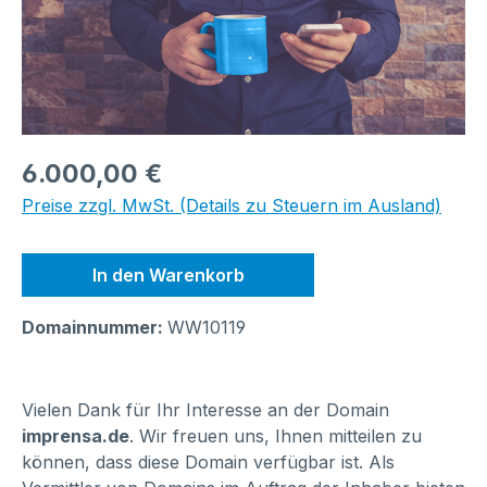
Regulärer Preis:
6.000,00 €
Preise zzgl. MwSt. (Details zu Steuern im Ausland)
In den Warenkorb
Domainnummer:
WW10119
Vielen Dank für Ihr Interesse an der Domain
imprensa.de
. Wir freuen uns, Ihnen mitteilen zu
können, dass diese Domain verfügbar ist. Als