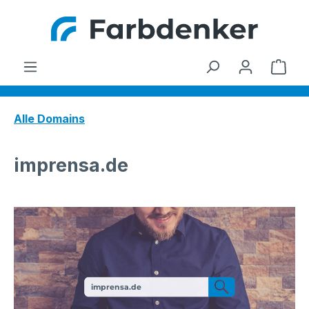
Zum Hauptinhalt springen
Ware
Alle Domains
imprensa.de
imprensa.de