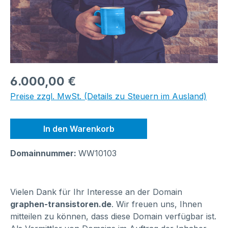
Regulärer Preis:
6.000,00 €
Preise zzgl. MwSt. (Details zu Steuern im Ausland)
In den Warenkorb
Domainnummer:
WW10103
Vielen Dank für Ihr Interesse an der Domain
graphen-transistoren.de
. Wir freuen uns, Ihnen
mitteilen zu können, dass diese Domain verfügbar ist.