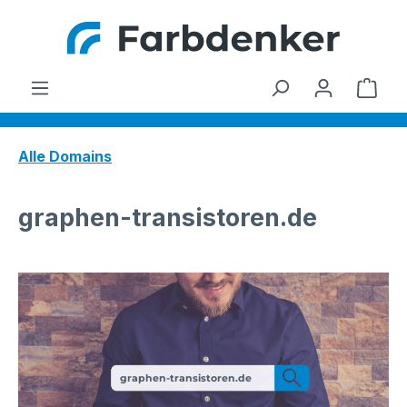
Zum Hauptinhalt springen
Ware
Alle Domains
graphen-transistoren.de
graphen-transistoren.de