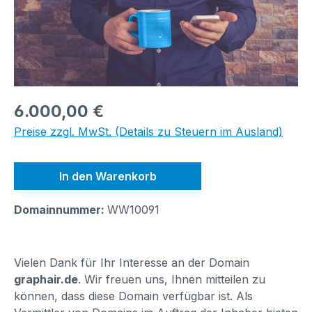
Regulärer Preis:
6.000,00 €
Preise zzgl. MwSt. (Details zu Steuern im Ausland)
In den Warenkorb
Domainnummer:
WW10091
Vielen Dank für Ihr Interesse an der Domain
graphair.de
. Wir freuen uns, Ihnen mitteilen zu
können, dass diese Domain verfügbar ist. Als