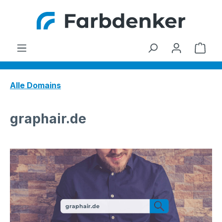
Zum Hauptinhalt springen
Ware
Alle Domains
graphair.de
graphair.de