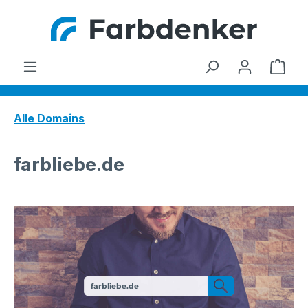
Zum Hauptinhalt springen
Ware
Alle Domains
farbliebe.de
farbliebe.de