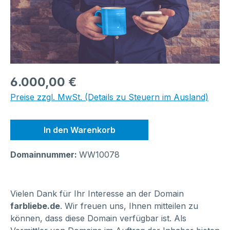
Regulärer Preis:
6.000,00 €
Preise zzgl. MwSt. (Details zu Steuern im Ausland)
In den Warenkorb
Domainnummer:
WW10078
Vielen Dank für Ihr Interesse an der Domain
farbliebe.de
. Wir freuen uns, Ihnen mitteilen zu
können, dass diese Domain verfügbar ist. Als