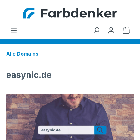
Zum Hauptinhalt springen
Ware
Alle Domains
easynic.de
easynic.de