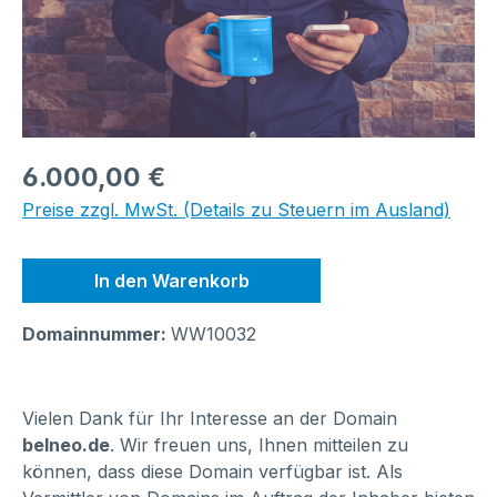
Regulärer Preis:
6.000,00 €
Preise zzgl. MwSt. (Details zu Steuern im Ausland)
In den Warenkorb
Domainnummer:
WW10032
Vielen Dank für Ihr Interesse an der Domain
belneo.de
. Wir freuen uns, Ihnen mitteilen zu
können, dass diese Domain verfügbar ist. Als