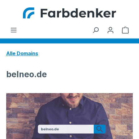
Zum Hauptinhalt springen
Ware
Alle Domains
belneo.de
belneo.de