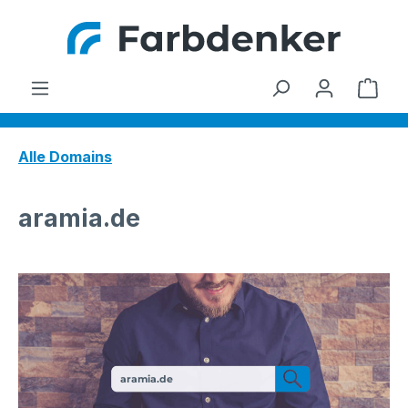
Zum Hauptinhalt springen
Ware
Alle Domains
aramia.de
aramia.de