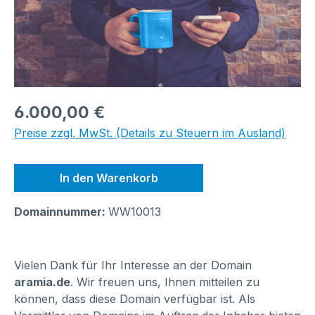
Regulärer Preis:
6.000,00 €
Preise zzgl. MwSt. (Details zu Steuern im Ausland)
In den Warenkorb
Domainnummer:
WW10013
Vielen Dank für Ihr Interesse an der Domain
aramia.de
. Wir freuen uns, Ihnen mitteilen zu
können, dass diese Domain verfügbar ist. Als