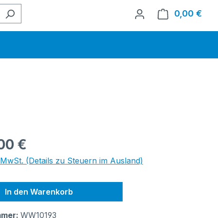
0,00 €
Ware
eis:
00 €
. MwSt. (Details zu Steuern im Ausland)
In den Warenkorb
mmer:
WW10193