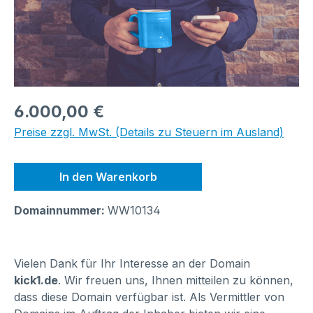
Regulärer Preis:
6.000,00 €
Preise zzgl. MwSt. (Details zu Steuern im Ausland)
In den Warenkorb
Domainnummer:
WW10134
Vielen Dank für Ihr Interesse an der Domain
kick1.de
. Wir freuen uns, Ihnen mitteilen zu können,
dass diese Domain verfügbar ist. Als Vermittler von