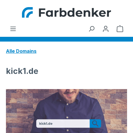
Zum Hauptinhalt springen
Ware
Alle Domains
kick1.de
kick1.de