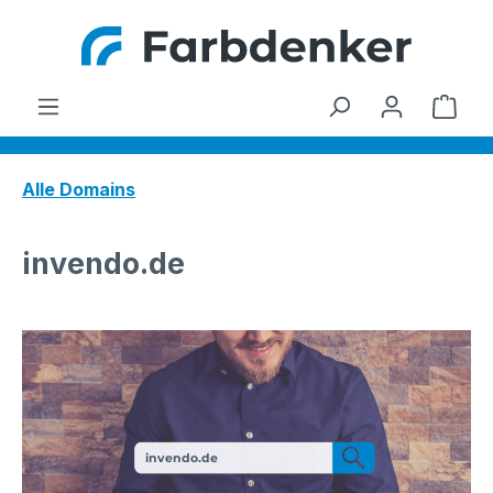
Zum Hauptinhalt springen
Ware
Alle Domains
invendo.de
invendo.de