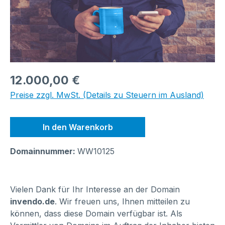
Regulärer Preis:
12.000,00 €
Preise zzgl. MwSt. (Details zu Steuern im Ausland)
In den Warenkorb
Domainnummer:
WW10125
Vielen Dank für Ihr Interesse an der Domain
invendo.de
. Wir freuen uns, Ihnen mitteilen zu
können, dass diese Domain verfügbar ist. Als