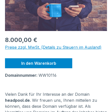
Regulärer Preis:
8.000,00 €
Preise zzgl. MwSt. (Details zu Steuern im Ausland)
In den Warenkorb
Domainnummer:
WW10116
Vielen Dank für Ihr Interesse an der Domain
headpool.de
. Wir freuen uns, Ihnen mitteilen zu
können, dass diese Domain verfügbar ist. Als