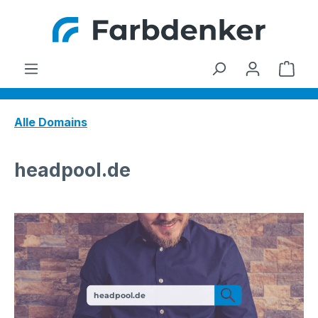
Zum Hauptinhalt springen
Ware
Alle Domains
headpool.de
headpool.de