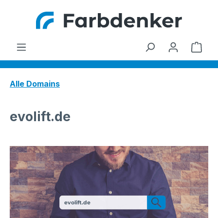
Zum Hauptinhalt springen
Ware
Alle Domains
evolift.de
evolift.de