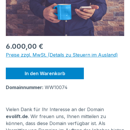
Regulärer Preis:
6.000,00 €
Preise zzgl. MwSt. (Details zu Steuern im Ausland)
In den Warenkorb
Domainnummer:
WW10074
Vielen Dank für Ihr Interesse an der Domain
evolift.de
. Wir freuen uns, Ihnen mitteilen zu
können, dass diese Domain verfügbar ist. Als