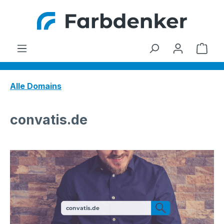
Zum Hauptinhalt springen
Ware
Alle Domains
convatis.de
convatis.de