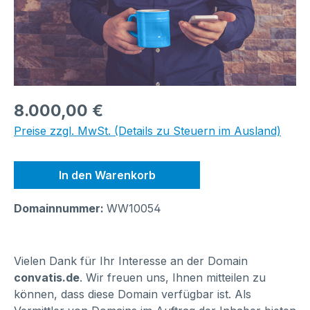
Regulärer Preis:
8.000,00 €
Preise zzgl. MwSt. (Details zu Steuern im Ausland)
In den Warenkorb
Domainnummer:
WW10054
Vielen Dank für Ihr Interesse an der Domain
convatis.de
. Wir freuen uns, Ihnen mitteilen zu
können, dass diese Domain verfügbar ist. Als