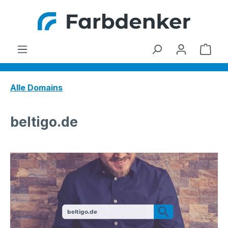
Zum Hauptinhalt springen
Ware
Alle Domains
beltigo.de
beltigo.de