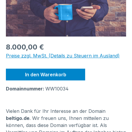
Regulärer Preis:
8.000,00 €
Preise zzgl. MwSt. (Details zu Steuern im Ausland)
In den Warenkorb
Domainnummer:
WW10034
Vielen Dank für Ihr Interesse an der Domain
beltigo.de
. Wir freuen uns, Ihnen mitteilen zu
können, dass diese Domain verfügbar ist. Als